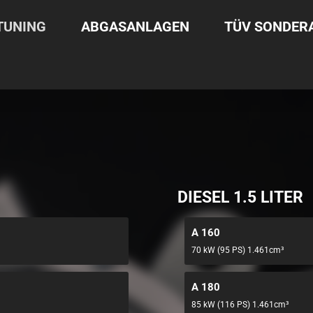
TUNING
ABGASANLAGEN
TÜV SONDE
DIESEL 1.5 LITER
A 160
70 kW (95 PS) 1.461cm³
A 180
85 kW (116 PS) 1.461cm³