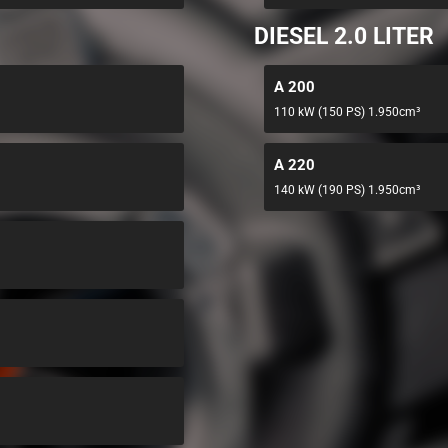
DIESEL 2.0 LITER
A 200
110 kW (150 PS) 1.950cm³
A 220
140 kW (190 PS) 1.950cm³