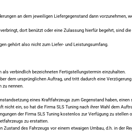
nderungen an dem jeweiligen Liefergegenstand dann vorzunehmen, w
rbringt, dort benützt oder eine Zulassung hierfür begehrt, sind di
en gehört also nicht zum Liefer- und Leistungsumfang.
ch als verbindlich bezeichneten Fertigstellungstermin einzuhalten.
er dem ursprünglichen Auftrag, und tritt dadurch eine Verzögerung 
n zu nennen.
 Instandsetzung eines Kraftfahrzeugs zum Gegenstand haben, einen s
ft nicht ein, so hat die Firma SLS Tuning nach ihrer Wahl dem Auft
ingungen der Firma SLS Tuning kostenlos zur Verfügung zu stellen o
tfahrzeugs zu erstatten.
den Zustand des Fahrzeugs vor einem etwaigen Umbau, d.h. in der Re