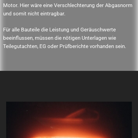
Motor. Hier wäre eine Verschlechterung der Abgasnorm
und somit nicht eintragbar.
Für alle Bauteile die Leistung und Geräuschwerte
beeinflussen, müssen die nötigen Unterlagen wie
Teilegutachten, EG oder Prüfberichte vorhanden sein.