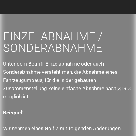
EINZELABNAHME /
SONDERABNAHME
Unter dem Begriff Einzelabnahme oder auch
Sonderabnahme versteht man, die Abnahme eines
Fahrzeugumbaus, für die in der gebauten
Zusammenstellung keine einfache Abnahme nach §19.3
möglich ist.
Beispiel:
Wir nehmen einen Golf 7 mit folgenden Änderungen