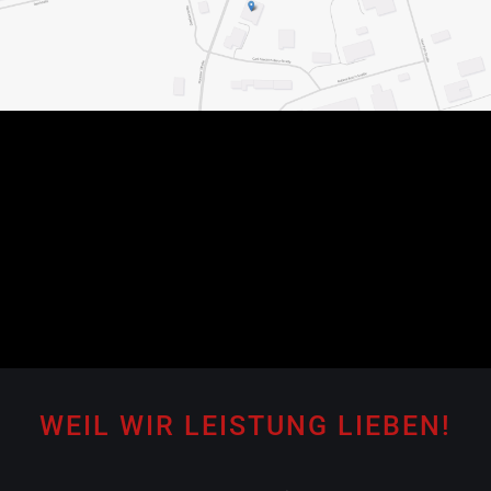
a
t
i
v
e
:
WEIL WIR LEISTUNG LIEBEN!