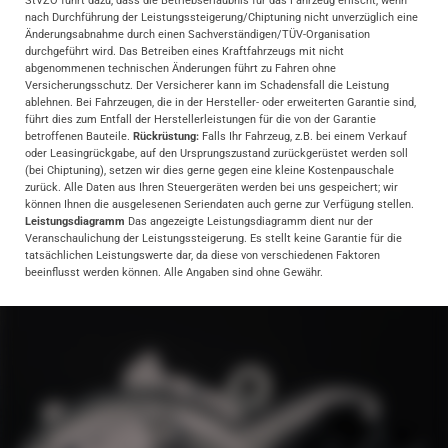
StVZO führt dazu, dass die Betriebserlaubnis für das Fahrzeug erlischt, wenn
nach Durchführung der Leistungssteigerung/Chiptuning nicht unverzüglich eine
Änderungsabnahme durch einen Sachverständigen/TÜV-Organisation
durchgeführt wird. Das Betreiben eines Kraftfahrzeugs mit nicht
abgenommenen technischen Änderungen führt zu Fahren ohne
Versicherungsschutz. Der Versicherer kann im Schadensfall die Leistung
ablehnen. Bei Fahrzeugen, die in der Hersteller- oder erweiterten Garantie sind,
führt dies zum Entfall der Herstellerleistungen für die von der Garantie
betroffenen Bauteile.
Rückrüstung:
Falls Ihr Fahrzeug, z.B. bei einem Verkauf
oder Leasingrückgabe, auf den Ursprungszustand zurückgerüstet werden soll
(bei Chiptuning), setzen wir dies gerne gegen eine kleine Kostenpauschale
zurück. Alle Daten aus Ihren Steuergeräten werden bei uns gespeichert; wir
können Ihnen die ausgelesenen Seriendaten auch gerne zur Verfügung stellen.
Leistungsdiagramm
Das angezeigte Leistungsdiagramm dient nur der
Veranschaulichung der Leistungssteigerung. Es stellt keine Garantie für die
tatsächlichen Leistungswerte dar, da diese von verschiedenen Faktoren
beeinflusst werden können. Alle Angaben sind ohne Gewähr.