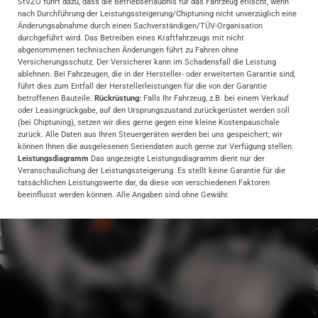
StVZO führt dazu, dass die Betriebserlaubnis für das Fahrzeug erlischt, wenn
nach Durchführung der Leistungssteigerung/Chiptuning nicht unverzüglich eine
Änderungsabnahme durch einen Sachverständigen/TÜV-Organisation
durchgeführt wird. Das Betreiben eines Kraftfahrzeugs mit nicht
abgenommenen technischen Änderungen führt zu Fahren ohne
Versicherungsschutz. Der Versicherer kann im Schadensfall die Leistung
ablehnen. Bei Fahrzeugen, die in der Hersteller- oder erweiterten Garantie sind,
führt dies zum Entfall der Herstellerleistungen für die von der Garantie
betroffenen Bauteile.
Rückrüstung:
Falls Ihr Fahrzeug, z.B. bei einem Verkauf
oder Leasingrückgabe, auf den Ursprungszustand zurückgerüstet werden soll
(bei Chiptuning), setzen wir dies gerne gegen eine kleine Kostenpauschale
zurück. Alle Daten aus Ihren Steuergeräten werden bei uns gespeichert; wir
können Ihnen die ausgelesenen Seriendaten auch gerne zur Verfügung stellen.
Leistungsdiagramm
Das angezeigte Leistungsdiagramm dient nur der
Veranschaulichung der Leistungssteigerung. Es stellt keine Garantie für die
tatsächlichen Leistungswerte dar, da diese von verschiedenen Faktoren
beeinflusst werden können. Alle Angaben sind ohne Gewähr.