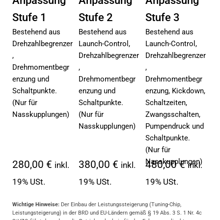
Anpassung
Anpassung
Anpassung
Stufe 1
Stufe 2
Stufe 3
Bestehend aus
Bestehend aus
Bestehend aus
Drehzahlbegrenzer
Launch-Control,
Launch-Control,
,
Drehzahlbegrenzer
Drehzahlbegrenzer
Drehmomentbegr
,
,
enzung und
Drehmomentbegr
Drehmomentbegr
Schaltpunkte.
enzung und
enzung, Kickdown,
(Nur für
Schaltpunkte.
Schaltzeiten,
Nasskupplungen)
(Nur für
Zwangsschalten,
Nasskupplungen)
Pumpendruck und
Schaltpunkte.
(Nur für
Nasskupplungen)
280,00 €
380,00 €
480,00 €
inkl.
inkl.
inkl.
19% USt.
19% USt.
19% USt.
Wichtige Hinweise:
Der Einbau der Leistungssteigerung (Tuning-Chip,
Leistungsteigerung) in der BRD und EU-Ländern gemäß § 19 Abs. 3 S. 1 Nr. 4c