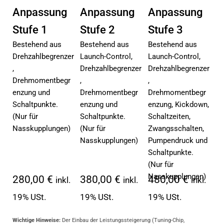
Anpassung
Anpassung
Anpassung
Stufe 1
Stufe 2
Stufe 3
Bestehend aus
Bestehend aus
Bestehend aus
Drehzahlbegrenzer
Launch-Control,
Launch-Control,
,
Drehzahlbegrenzer
Drehzahlbegrenzer
Drehmomentbegr
,
,
enzung und
Drehmomentbegr
Drehmomentbegr
Schaltpunkte.
enzung und
enzung, Kickdown,
(Nur für
Schaltpunkte.
Schaltzeiten,
Nasskupplungen)
(Nur für
Zwangsschalten,
Nasskupplungen)
Pumpendruck und
Schaltpunkte.
(Nur für
Nasskupplungen)
280,00 €
380,00 €
480,00 €
inkl.
inkl.
inkl.
19% USt.
19% USt.
19% USt.
Wichtige Hinweise:
Der Einbau der Leistungssteigerung (Tuning-Chip,