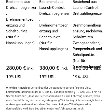
Bestehend aus
Bestehend aus
Bestehend aus
Drehzahlbegrenzer
Launch-Control,
Launch-Control,
,
Drehzahlbegrenzer
Drehzahlbegrenzer
Drehmomentbegr
,
,
enzung und
Drehmomentbegr
Drehmomentbegr
Schaltpunkte.
enzung und
enzung, Kickdown,
(Nur für
Schaltpunkte.
Schaltzeiten,
Nasskupplungen)
(Nur für
Zwangsschalten,
Nasskupplungen)
Pumpendruck und
Schaltpunkte.
(Nur für
Nasskupplungen)
280,00 €
380,00 €
480,00 €
inkl.
inkl.
inkl.
19% USt.
19% USt.
19% USt.
Wichtige Hinweise:
Der Einbau der Leistungssteigerung (Tuning-Chip,
Leistungsteigerung) in der BRD und EU-Ländern gemäß § 19 Abs. 3 S. 1 Nr. 4c
StVZO führt dazu, dass die Betriebserlaubnis für das Fahrzeug erlischt, wenn
nach Durchführung der Leistungssteigerung/Chiptuning nicht unverzüglich eine
Änderungsabnahme durch einen Sachverständigen/TÜV-Organisation
durchgeführt wird. Das Betreiben eines Kraftfahrzeugs mit nicht