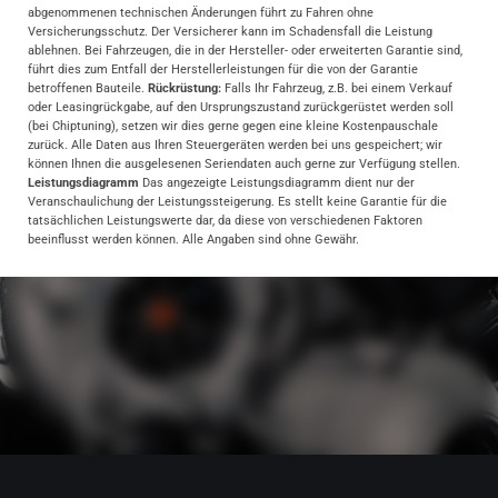
abgenommenen technischen Änderungen führt zu Fahren ohne
Versicherungsschutz. Der Versicherer kann im Schadensfall die Leistung
ablehnen. Bei Fahrzeugen, die in der Hersteller- oder erweiterten Garantie sind,
führt dies zum Entfall der Herstellerleistungen für die von der Garantie
betroffenen Bauteile.
Rückrüstung:
Falls Ihr Fahrzeug, z.B. bei einem Verkauf
oder Leasingrückgabe, auf den Ursprungszustand zurückgerüstet werden soll
(bei Chiptuning), setzen wir dies gerne gegen eine kleine Kostenpauschale
zurück. Alle Daten aus Ihren Steuergeräten werden bei uns gespeichert; wir
können Ihnen die ausgelesenen Seriendaten auch gerne zur Verfügung stellen.
Leistungsdiagramm
Das angezeigte Leistungsdiagramm dient nur der
Veranschaulichung der Leistungssteigerung. Es stellt keine Garantie für die
tatsächlichen Leistungswerte dar, da diese von verschiedenen Faktoren
beeinflusst werden können. Alle Angaben sind ohne Gewähr.