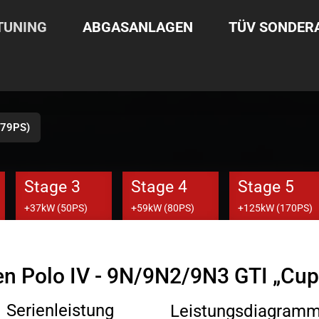
TUNING
ABGASANLAGEN
TÜV SONDE
(179PS)
Stage 3
Stage 4
Stage 5
+37kW (50PS)
+59kW (80PS)
+125kW (170PS)
en Polo IV - 9N/9N2/9N3 GTI „Cup
Serienleistung
Leistungsdiagram