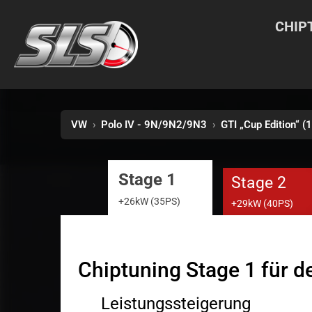
CHIP
VW
›
Polo IV - 9N/9N2/9N3
›
GTI „Cup Edition“ 
Stage 1
Stage 2
+26kW (35PS)
+29kW (40PS)
Chiptuning Stage 1 für d
Leistungssteigerung