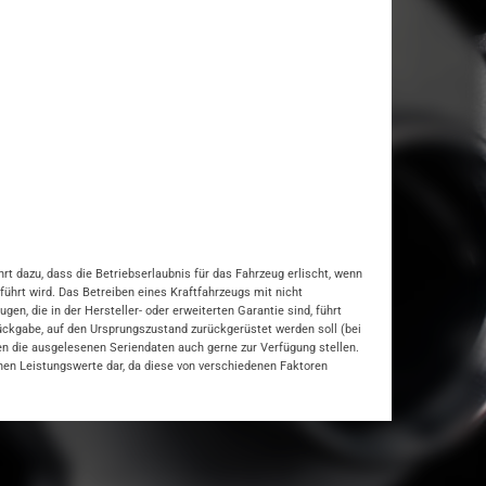
t dazu, dass die Betriebserlaubnis für das Fahrzeug erlischt, wenn
hrt wird. Das Betreiben eines Kraftfahrzeugs mit nicht
, die in der Hersteller- oder erweiterten Garantie sind, führt
rückgabe, auf den Ursprungszustand zurückgerüstet werden soll (bei
nen die ausgelesenen Seriendaten auch gerne zur Verfügung stellen.
hen Leistungswerte dar, da diese von verschiedenen Faktoren