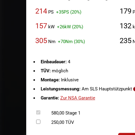
214
179
PS
+35PS (20%)
P
157
132
kW
+26kW (20%)
305
235
Nm
+70Nm (30%)
Einbaudauer:
4
TÜV:
möglich
Montage:
Inklusive
Leistungsmessung:
Am SLS Hauptstützpunkt
Garantie:
Zur NSA Garantie
580,00
Stage 1
250,00
TÜV