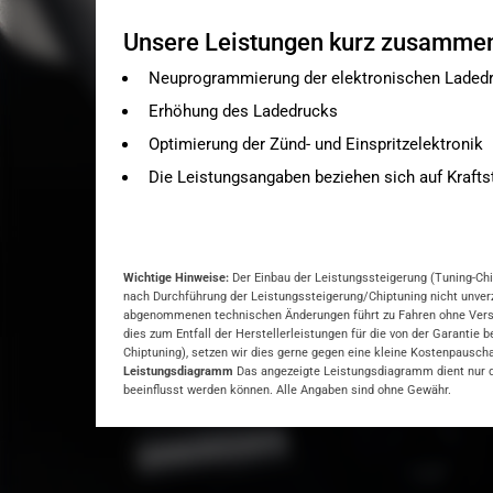
Unsere Leistungen kurz zusamme
Neuprogrammierung der elektronischen Ladedr
Erhöhung des Ladedrucks
Optimierung der Zünd- und Einspritzelektronik
Die Leistungsangaben beziehen sich auf Krafts
Wichtige Hinweise:
Der Einbau der Leistungssteigerung (Tuning-Chip
nach Durchführung der Leistungssteigerung/Chiptuning nicht unver
abgenommenen technischen Änderungen führt zu Fahren ohne Versiche
dies zum Entfall der Herstellerleistungen für die von der Garantie 
Chiptuning), setzen wir dies gerne gegen eine kleine Kostenpausch
Leistungsdiagramm
Das angezeigte Leistungsdiagramm dient nur de
beeinflusst werden können. Alle Angaben sind ohne Gewähr.