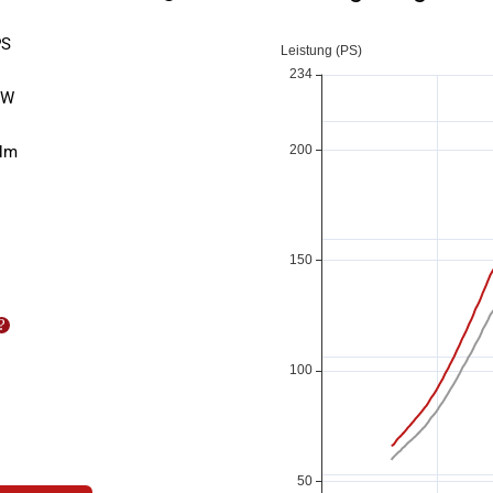
S
kW
Nm