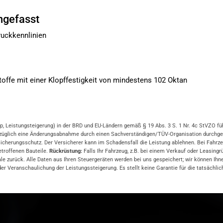
ngefasst
uckkennlinien
toffe mit einer Klopffestigkeit von mindestens 102 Oktan
, Leistungsteigerung) in der BRD und EU-Ländern gemäß § 19 Abs. 3 S. 1 Nr. 4c StVZO führ
züglich eine Änderungsabnahme durch einen Sachverständigen/TÜV-Organisation durchgefü
rungsschutz. Der Versicherer kann im Schadensfall die Leistung ablehnen. Bei Fahrzeugen
betroffenen Bauteile.
Rückrüstung:
Falls Ihr Fahrzeug, z.B. bei einem Verkauf oder Leasing
ale zurück. Alle Daten aus Ihren Steuergeräten werden bei uns gespeichert; wir können Ih
r Veranschaulichung der Leistungssteigerung. Es stellt keine Garantie für die tatsächlic