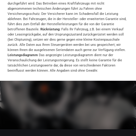
durchgeführt wird. Das Betreiben eines Kraftfahrzeugs mit nicht
abgenommenen technischen Änderungen führt zu Fahren ohne
Versicherungsschutz. Der Versicherer kann im Schadensfall die Leistung
ablehnen. Bei Fahrzeugen, die in der Hersteller- oder erweiterten Garantie sind,
führt dies zum Entfall der Herstellerleistungen für die von der Garantie
betroffenen Bauteile.
Rückrüstung:
Falls Ihr Fahrzeug, z.B. bei einem Verkauf
oder Leasingrückgabe, auf den Ursprungszustand zurückgerüstet werden soll
(bei Chiptuning), setzen wir dies gerne gegen eine kleine Kostenpauschale
zurück. Alle Daten aus Ihren Steuergeräten werden bei uns gespeichert; wir
können Ihnen die ausgelesenen Seriendaten auch gerne zur Verfügung stellen.
Leistungsdiagramm
Das angezeigte Leistungsdiagramm dient nur der
Veranschaulichung der Leistungssteigerung. Es stellt keine Garantie für die
tatsächlichen Leistungswerte dar, da diese von verschiedenen Faktoren
beeinflusst werden können. Alle Angaben sind ohne Gewähr.