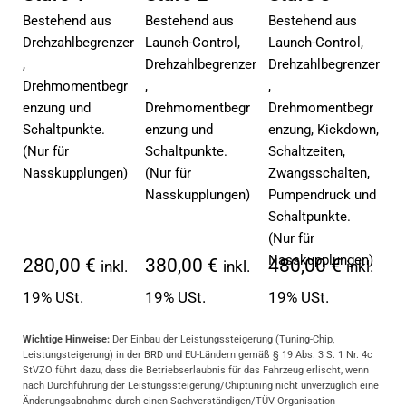
Bestehend aus
Bestehend aus
Bestehend aus
Drehzahlbegrenzer
Launch-Control,
Launch-Control,
,
Drehzahlbegrenzer
Drehzahlbegrenzer
Drehmomentbegr
,
,
enzung und
Drehmomentbegr
Drehmomentbegr
Schaltpunkte.
enzung und
enzung, Kickdown,
(Nur für
Schaltpunkte.
Schaltzeiten,
Nasskupplungen)
(Nur für
Zwangsschalten,
Nasskupplungen)
Pumpendruck und
Schaltpunkte.
(Nur für
Nasskupplungen)
280,00 €
380,00 €
480,00 €
inkl.
inkl.
inkl.
19% USt.
19% USt.
19% USt.
Wichtige Hinweise:
Der Einbau der Leistungssteigerung (Tuning-Chip,
Leistungsteigerung) in der BRD und EU-Ländern gemäß § 19 Abs. 3 S. 1 Nr. 4c
StVZO führt dazu, dass die Betriebserlaubnis für das Fahrzeug erlischt, wenn
nach Durchführung der Leistungssteigerung/Chiptuning nicht unverzüglich eine
Änderungsabnahme durch einen Sachverständigen/TÜV-Organisation