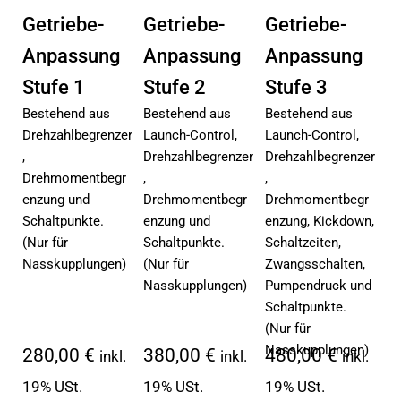
Getriebe-
Getriebe-
Getriebe-
Anpassung
Anpassung
Anpassung
Stufe 1
Stufe 2
Stufe 3
Bestehend aus
Bestehend aus
Bestehend aus
Drehzahlbegrenzer
Launch-Control,
Launch-Control,
,
Drehzahlbegrenzer
Drehzahlbegrenzer
Drehmomentbegr
,
,
enzung und
Drehmomentbegr
Drehmomentbegr
Schaltpunkte.
enzung und
enzung, Kickdown,
(Nur für
Schaltpunkte.
Schaltzeiten,
Nasskupplungen)
(Nur für
Zwangsschalten,
Nasskupplungen)
Pumpendruck und
Schaltpunkte.
(Nur für
Nasskupplungen)
280,00 €
380,00 €
480,00 €
inkl.
inkl.
inkl.
19% USt.
19% USt.
19% USt.