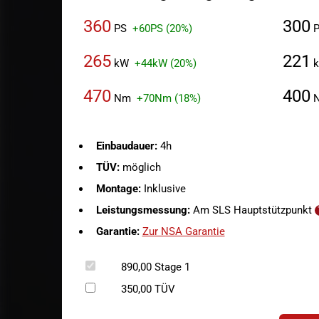
360
300
PS
+60PS (20%)
P
265
221
kW
+44kW (20%)
470
400
Nm
+70Nm (18%)
Einbaudauer:
4h
TÜV:
möglich
Montage:
Inklusive
Leistungsmessung:
Am SLS Hauptstützpunkt
Garantie:
Zur NSA Garantie
890,00
Stage 1
350,00
TÜV