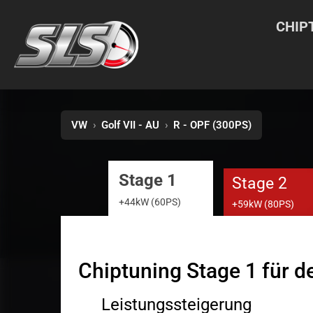
CHIP
VW
›
Golf VII - AU
›
R - OPF (300PS)
Stage 1
Stage 2
+44kW (60PS)
+59kW (80PS)
Chiptuning Stage 1 für de
Leistungssteigerung