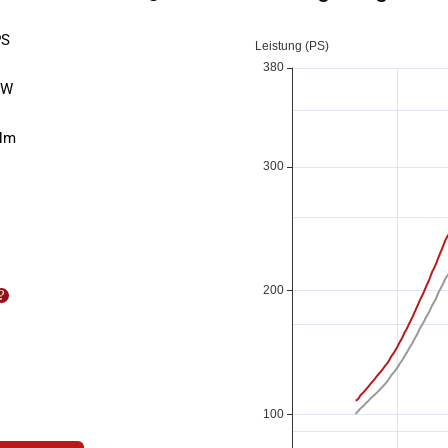
S
kW
Nm