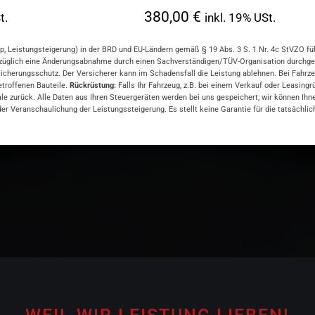
380,00 €
t.
inkl. 19% USt.
, Leistungsteigerung) in der BRD und EU-Ländern gemäß § 19 Abs. 3 S. 1 Nr. 4c StVZO führ
züglich eine Änderungsabnahme durch einen Sachverständigen/TÜV-Organisation durchgefü
rungsschutz. Der Versicherer kann im Schadensfall die Leistung ablehnen. Bei Fahrzeugen
betroffenen Bauteile.
Rückrüstung:
Falls Ihr Fahrzeug, z.B. bei einem Verkauf oder Leasing
ale zurück. Alle Daten aus Ihren Steuergeräten werden bei uns gespeichert; wir können Ih
r Veranschaulichung der Leistungssteigerung. Es stellt keine Garantie für die tatsächlic