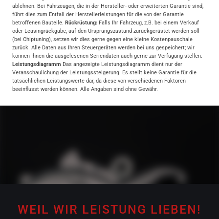
ablehnen. Bei Fahrzeugen, die in der Hersteller- oder erweiterten Garantie sind,
führt dies zum Entfall der Herstellerleistungen für die von der Garantie
betroffenen Bauteile.
Rückrüstung:
Falls Ihr Fahrzeug, z.B. bei einem Verkauf
oder Leasingrückgabe, auf den Ursprungszustand zurückgerüstet werden soll
(bei Chiptuning), setzen wir dies gerne gegen eine kleine Kostenpauschale
zurück. Alle Daten aus Ihren Steuergeräten werden bei uns gespeichert; wir
können Ihnen die ausgelesenen Seriendaten auch gerne zur Verfügung stellen.
Leistungsdiagramm
Das angezeigte Leistungsdiagramm dient nur der
Veranschaulichung der Leistungssteigerung. Es stellt keine Garantie für die
tatsächlichen Leistungswerte dar, da diese von verschiedenen Faktoren
beeinflusst werden können. Alle Angaben sind ohne Gewähr.
WEIL WIR LEISTUNG LIEBEN!