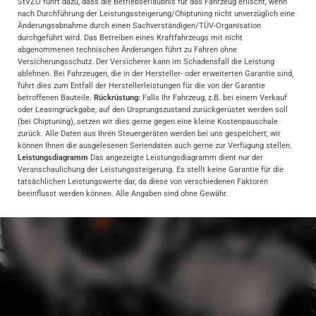
StVZO führt dazu, dass die Betriebserlaubnis für das Fahrzeug erlischt, wenn
nach Durchführung der Leistungssteigerung/Chiptuning nicht unverzüglich eine
Änderungsabnahme durch einen Sachverständigen/TÜV-Organisation
durchgeführt wird. Das Betreiben eines Kraftfahrzeugs mit nicht
abgenommenen technischen Änderungen führt zu Fahren ohne
Versicherungsschutz. Der Versicherer kann im Schadensfall die Leistung
ablehnen. Bei Fahrzeugen, die in der Hersteller- oder erweiterten Garantie sind,
führt dies zum Entfall der Herstellerleistungen für die von der Garantie
betroffenen Bauteile.
Rückrüstung:
Falls Ihr Fahrzeug, z.B. bei einem Verkauf
oder Leasingrückgabe, auf den Ursprungszustand zurückgerüstet werden soll
(bei Chiptuning), setzen wir dies gerne gegen eine kleine Kostenpauschale
zurück. Alle Daten aus Ihren Steuergeräten werden bei uns gespeichert; wir
können Ihnen die ausgelesenen Seriendaten auch gerne zur Verfügung stellen.
Leistungsdiagramm
Das angezeigte Leistungsdiagramm dient nur der
Veranschaulichung der Leistungssteigerung. Es stellt keine Garantie für die
tatsächlichen Leistungswerte dar, da diese von verschiedenen Faktoren
beeinflusst werden können. Alle Angaben sind ohne Gewähr.