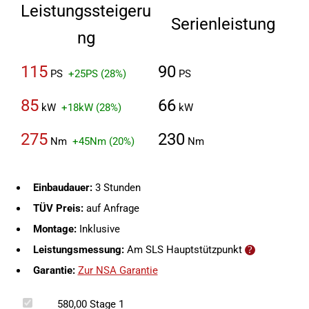
Leistungssteigeru
Serienleistung
ng
115
90
PS
+25PS (28%)
PS
85
66
kW
+18kW (28%)
kW
275
230
Nm
+45Nm (20%)
Nm
Einbaudauer:
3 Stunden
TÜV Preis:
auf Anfrage
Montage:
Inklusive
Leistungsmessung:
Am SLS Hauptstützpunkt
Garantie:
Zur NSA Garantie
580,00
Stage 1