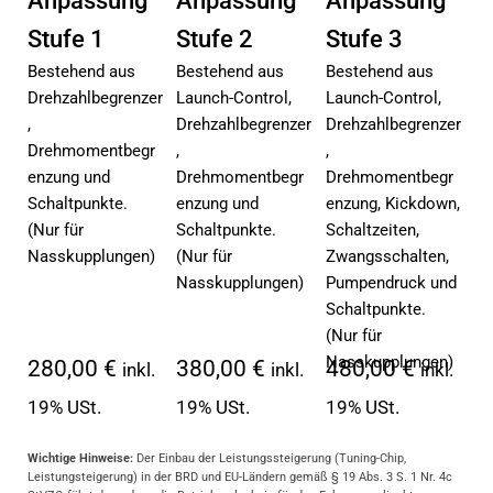
Anpassung
Anpassung
Anpassung
Stufe 1
Stufe 2
Stufe 3
Bestehend aus
Bestehend aus
Bestehend aus
Drehzahlbegrenzer
Launch-Control,
Launch-Control,
,
Drehzahlbegrenzer
Drehzahlbegrenzer
Drehmomentbegr
,
,
enzung und
Drehmomentbegr
Drehmomentbegr
Schaltpunkte.
enzung und
enzung, Kickdown,
(Nur für
Schaltpunkte.
Schaltzeiten,
Nasskupplungen)
(Nur für
Zwangsschalten,
Nasskupplungen)
Pumpendruck und
Schaltpunkte.
(Nur für
Nasskupplungen)
280,00 €
380,00 €
480,00 €
inkl.
inkl.
inkl.
19% USt.
19% USt.
19% USt.
Wichtige Hinweise:
Der Einbau der Leistungssteigerung (Tuning-Chip,
Leistungsteigerung) in der BRD und EU-Ländern gemäß § 19 Abs. 3 S. 1 Nr. 4c