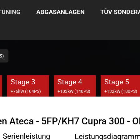
TUNING
ABGASANLAGEN
TÜV SONDE
S)
Stage 3
Stage 4
Stage 5
+76kW (104PS)
+103kW (140PS)
+132kW (180PS)
den Ateca - 5FP/KH7 Cupra 300 - 
Serienleistung
Leistungsdiagram