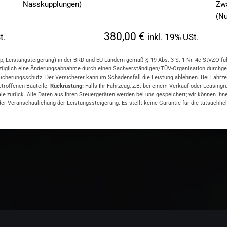
Nasskupplungen)
Zwa
(Nu
380,00 €
t.
inkl. 19% USt.
, Leistungsteigerung) in der BRD und EU-Ländern gemäß § 19 Abs. 3 S. 1 Nr. 4c StVZO führ
züglich eine Änderungsabnahme durch einen Sachverständigen/TÜV-Organisation durchgefü
rungsschutz. Der Versicherer kann im Schadensfall die Leistung ablehnen. Bei Fahrzeugen
betroffenen Bauteile.
Rückrüstung:
Falls Ihr Fahrzeug, z.B. bei einem Verkauf oder Leasing
ale zurück. Alle Daten aus Ihren Steuergeräten werden bei uns gespeichert; wir können Ih
r Veranschaulichung der Leistungssteigerung. Es stellt keine Garantie für die tatsächlic