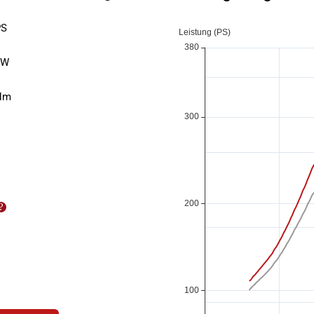
S
kW
Nm