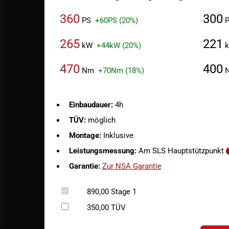
360
300
PS
+60PS (20%)
P
265
221
kW
+44kW (20%)
470
400
Nm
+70Nm (18%)
Einbaudauer:
4h
TÜV:
möglich
Montage:
Inklusive
Leistungsmessung:
Am SLS Hauptstützpunkt
Garantie:
Zur NSA Garantie
890,00
Stage 1
350,00
TÜV