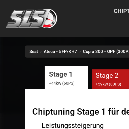
CHIP
Seat
›
Ateca - 5FP/KH7
›
Cupra 300 - OPF (300P
Stage 1
Stage 2
+44kW (60PS)
+59kW (80PS)
Chiptuning Stage 1 für 
Leistungssteigerung