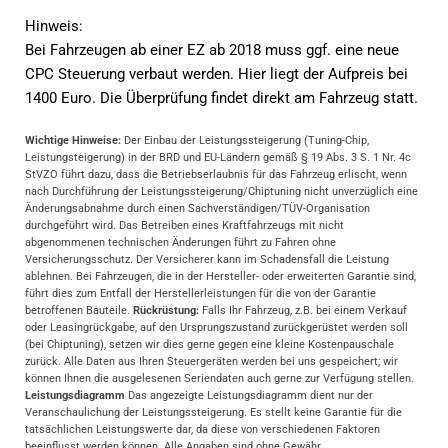
Hinweis:
Bei Fahrzeugen ab einer EZ ab 2018 muss ggf. eine neue
CPC Steuerung verbaut werden. Hier liegt der Aufpreis bei
1400 Euro. Die Überprüfung findet direkt am Fahrzeug statt.
Wichtige Hinweise:
Der Einbau der Leistungssteigerung (Tuning-Chip,
Leistungsteigerung) in der BRD und EU-Ländern gemäß § 19 Abs. 3 S. 1 Nr. 4c
StVZO führt dazu, dass die Betriebserlaubnis für das Fahrzeug erlischt, wenn
nach Durchführung der Leistungssteigerung/Chiptuning nicht unverzüglich eine
Änderungsabnahme durch einen Sachverständigen/TÜV-Organisation
durchgeführt wird. Das Betreiben eines Kraftfahrzeugs mit nicht
abgenommenen technischen Änderungen führt zu Fahren ohne
Versicherungsschutz. Der Versicherer kann im Schadensfall die Leistung
ablehnen. Bei Fahrzeugen, die in der Hersteller- oder erweiterten Garantie sind,
führt dies zum Entfall der Herstellerleistungen für die von der Garantie
betroffenen Bauteile.
Rückrüstung:
Falls Ihr Fahrzeug, z.B. bei einem Verkauf
oder Leasingrückgabe, auf den Ursprungszustand zurückgerüstet werden soll
(bei Chiptuning), setzen wir dies gerne gegen eine kleine Kostenpauschale
zurück. Alle Daten aus Ihren Steuergeräten werden bei uns gespeichert; wir
können Ihnen die ausgelesenen Seriendaten auch gerne zur Verfügung stellen.
Leistungsdiagramm
Das angezeigte Leistungsdiagramm dient nur der
Veranschaulichung der Leistungssteigerung. Es stellt keine Garantie für die
tatsächlichen Leistungswerte dar, da diese von verschiedenen Faktoren
beeinflusst werden können. Alle Angaben sind ohne Gewähr.