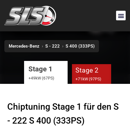
Mercedes-Benz
›
S - 222
›
S 400 (333PS)
Stage 1
Stage 2
+49kW (67PS)
+71kW (97PS)
Chiptuning Stage 1 für den S
- 222 S 400 (333PS)