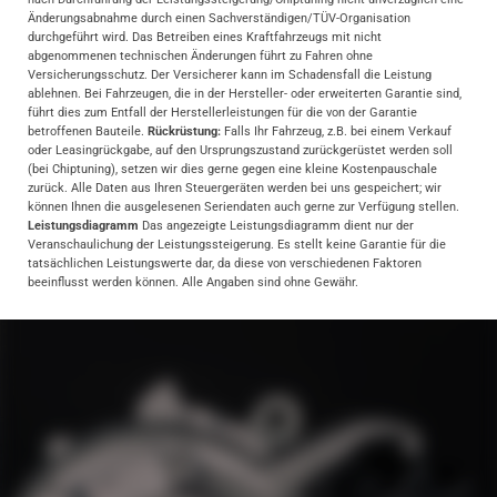
Änderungsabnahme durch einen Sachverständigen/TÜV-Organisation
durchgeführt wird. Das Betreiben eines Kraftfahrzeugs mit nicht
abgenommenen technischen Änderungen führt zu Fahren ohne
Versicherungsschutz. Der Versicherer kann im Schadensfall die Leistung
ablehnen. Bei Fahrzeugen, die in der Hersteller- oder erweiterten Garantie sind,
führt dies zum Entfall der Herstellerleistungen für die von der Garantie
betroffenen Bauteile.
Rückrüstung:
Falls Ihr Fahrzeug, z.B. bei einem Verkauf
oder Leasingrückgabe, auf den Ursprungszustand zurückgerüstet werden soll
(bei Chiptuning), setzen wir dies gerne gegen eine kleine Kostenpauschale
zurück. Alle Daten aus Ihren Steuergeräten werden bei uns gespeichert; wir
können Ihnen die ausgelesenen Seriendaten auch gerne zur Verfügung stellen.
Leistungsdiagramm
Das angezeigte Leistungsdiagramm dient nur der
Veranschaulichung der Leistungssteigerung. Es stellt keine Garantie für die
tatsächlichen Leistungswerte dar, da diese von verschiedenen Faktoren
beeinflusst werden können. Alle Angaben sind ohne Gewähr.