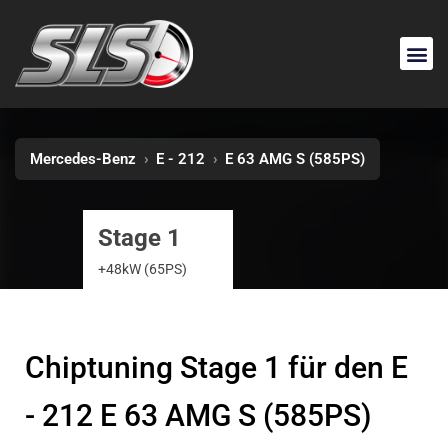
Mercedes-Benz
›
E - 212
›
E 63 AMG S (585PS)
Stage 1
+48kW (65PS)
Chiptuning Stage 1 für den E
- 212 E 63 AMG S (585PS)