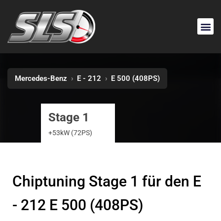
Mercedes-Benz
›
E - 212
›
E 500 (408PS)
Stage 1
+53kW (72PS)
Chiptuning Stage 1 für den E
- 212 E 500 (408PS)