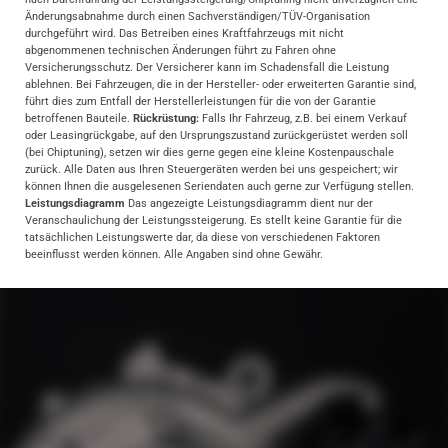
Änderungsabnahme durch einen Sachverständigen/TÜV-Organisation
durchgeführt wird. Das Betreiben eines Kraftfahrzeugs mit nicht
abgenommenen technischen Änderungen führt zu Fahren ohne
Versicherungsschutz. Der Versicherer kann im Schadensfall die Leistung
ablehnen. Bei Fahrzeugen, die in der Hersteller- oder erweiterten Garantie sind,
führt dies zum Entfall der Herstellerleistungen für die von der Garantie
betroffenen Bauteile.
Rückrüstung:
Falls Ihr Fahrzeug, z.B. bei einem Verkauf
oder Leasingrückgabe, auf den Ursprungszustand zurückgerüstet werden soll
(bei Chiptuning), setzen wir dies gerne gegen eine kleine Kostenpauschale
zurück. Alle Daten aus Ihren Steuergeräten werden bei uns gespeichert; wir
können Ihnen die ausgelesenen Seriendaten auch gerne zur Verfügung stellen.
Leistungsdiagramm
Das angezeigte Leistungsdiagramm dient nur der
Veranschaulichung der Leistungssteigerung. Es stellt keine Garantie für die
tatsächlichen Leistungswerte dar, da diese von verschiedenen Faktoren
beeinflusst werden können. Alle Angaben sind ohne Gewähr.