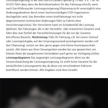
Leistungsteigerung) in der BRD und EU-Ländern gemäß § 19 Abs. 3 S. 1 Nr. 4c
StVZO führt dazu, dass die Betriebserlaubnis für das Fahrzeug erlischt, wenn
nach Durchführung der Leistungssteigerung/Chiptuning nicht unverzüglich eine
Änderungsabnahme durch einen Sachverständigen/TÜV-Organisation
durchgeführt wird. Das Betreiben eines Kraftfahrzeugs mit nicht
abgenommenen technischen Änderungen führt zu Fahren ohne
Versicherungsschutz. Der Versicherer kann im Schadensfall die Leistung
ablehnen. Bei Fahrzeugen, die in der Hersteller- oder erweiterten Garantie sind,
führt dies zum Entfall der Herstellerleistungen für die von der Garantie
betroffenen Bauteile.
Rückrüstung:
Falls Ihr Fahrzeug, z.B. bei einem Verkauf
oder Leasingrückgabe, auf den Ursprungszustand zurückgerüstet werden soll
(bei Chiptuning), setzen wir dies gerne gegen eine kleine Kostenpauschale
zurück. Alle Daten aus Ihren Steuergeräten werden bei uns gespeichert; wir
können Ihnen die ausgelesenen Seriendaten auch gerne zur Verfügung stellen.
Leistungsdiagramm
Das angezeigte Leistungsdiagramm dient nur der
Veranschaulichung der Leistungssteigerung. Es stellt keine Garantie für die
tatsächlichen Leistungswerte dar, da diese von verschiedenen Faktoren
beeinflusst werden können. Alle Angaben sind ohne Gewähr.