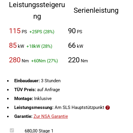
Leistungssteigeru
Serienleistung
ng
115
90
PS
+25PS (28%)
PS
85
66
kW
+18kW (28%)
kW
280
220
Nm
+60Nm (27%)
Nm
Einbaudauer:
3 Stunden
TÜV Preis:
auf Anfrage
Montage:
Inklusive
Leistungsmessung:
Am SLS Hauptstützpunkt
Garantie:
Zur NSA Garantie
680,00
Stage 1