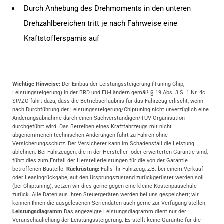
Durch Anhebung des Drehmoments in den unteren
Drehzahlbereichen tritt je nach Fahrweise eine
Kraftstoffersparnis auf
Wichtige Hinweise:
Der Einbau der Leistungssteigerung (Tuning-Chip,
Leistungsteigerung) in der BRD und EU-Ländern gemäß § 19 Abs. 3 S. 1 Nr. 4c
StVZO führt dazu, dass die Betriebserlaubnis für das Fahrzeug erlischt, wenn
nach Durchführung der Leistungssteigerung/Chiptuning nicht unverzüglich eine
Änderungsabnahme durch einen Sachverständigen/TÜV-Organisation
durchgeführt wird. Das Betreiben eines Kraftfahrzeugs mit nicht
abgenommenen technischen Änderungen führt zu Fahren ohne
Versicherungsschutz. Der Versicherer kann im Schadensfall die Leistung
ablehnen. Bei Fahrzeugen, die in der Hersteller- oder erweiterten Garantie sind,
führt dies zum Entfall der Herstellerleistungen für die von der Garantie
betroffenen Bauteile.
Rückrüstung:
Falls Ihr Fahrzeug, z.B. bei einem Verkauf
oder Leasingrückgabe, auf den Ursprungszustand zurückgerüstet werden soll
(bei Chiptuning), setzen wir dies gerne gegen eine kleine Kostenpauschale
zurück. Alle Daten aus Ihren Steuergeräten werden bei uns gespeichert; wir
können Ihnen die ausgelesenen Seriendaten auch gerne zur Verfügung stellen.
Leistungsdiagramm
Das angezeigte Leistungsdiagramm dient nur der
Veranschaulichung der Leistungssteigerung. Es stellt keine Garantie für die