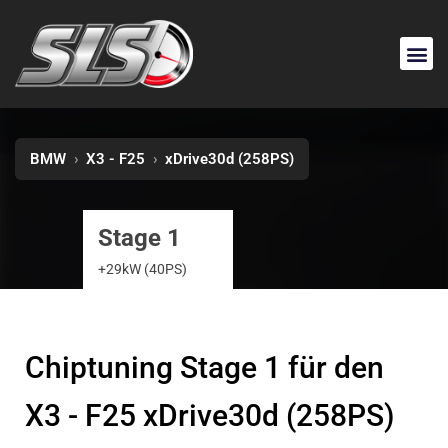
BMW
›
X3 - F25
›
xDrive30d (258PS)
Stage 1
+29kW (40PS)
Chiptuning Stage 1 für den
X3 - F25 xDrive30d (258PS)