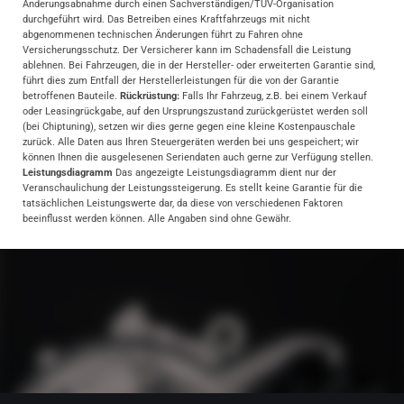
Änderungsabnahme durch einen Sachverständigen/TÜV-Organisation
durchgeführt wird. Das Betreiben eines Kraftfahrzeugs mit nicht
abgenommenen technischen Änderungen führt zu Fahren ohne
Versicherungsschutz. Der Versicherer kann im Schadensfall die Leistung
ablehnen. Bei Fahrzeugen, die in der Hersteller- oder erweiterten Garantie sind,
führt dies zum Entfall der Herstellerleistungen für die von der Garantie
betroffenen Bauteile.
Rückrüstung:
Falls Ihr Fahrzeug, z.B. bei einem Verkauf
oder Leasingrückgabe, auf den Ursprungszustand zurückgerüstet werden soll
(bei Chiptuning), setzen wir dies gerne gegen eine kleine Kostenpauschale
zurück. Alle Daten aus Ihren Steuergeräten werden bei uns gespeichert; wir
können Ihnen die ausgelesenen Seriendaten auch gerne zur Verfügung stellen.
Leistungsdiagramm
Das angezeigte Leistungsdiagramm dient nur der
Veranschaulichung der Leistungssteigerung. Es stellt keine Garantie für die
tatsächlichen Leistungswerte dar, da diese von verschiedenen Faktoren
beeinflusst werden können. Alle Angaben sind ohne Gewähr.