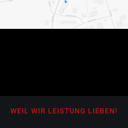
a
t
i
v
e
:
WEIL WIR LEISTUNG LIEBEN!