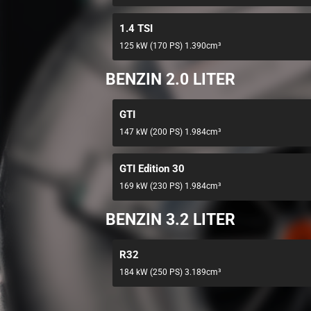
1.4 TSI
125 kW (170 PS) 1.390cm³
BENZIN 2.0 LITER
GTI
147 kW (200 PS) 1.984cm³
GTI Edition 30
169 kW (230 PS) 1.984cm³
BENZIN 3.2 LITER
R32
184 kW (250 PS) 3.189cm³