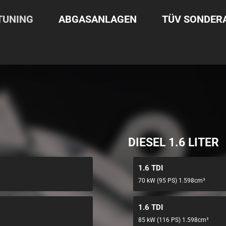
TUNING
ABGASANLAGEN
TÜV SONDE
DIESEL 1.6 LITER
1.6 TDI
70 kW (95 PS) 1.598cm³
1.6 TDI
85 kW (116 PS) 1.598cm³