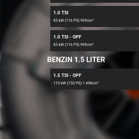
1.0 TSI
85 kW (116 PS) 999cm³
1.0 TSI - OPF
85 kW (116 PS) 999cm³
BENZIN 1.5 LITER
1.5 TSI - OPF
110 kW (150 PS) 1.498cm³