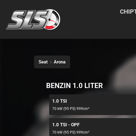
CHIP
Seat
›
Arona
BENZIN 1.0 LITER
1.0 TSI
70 kW (95 PS) 999cm³
1.0 TSI - OPF
70 kW (95 PS) 999cm³