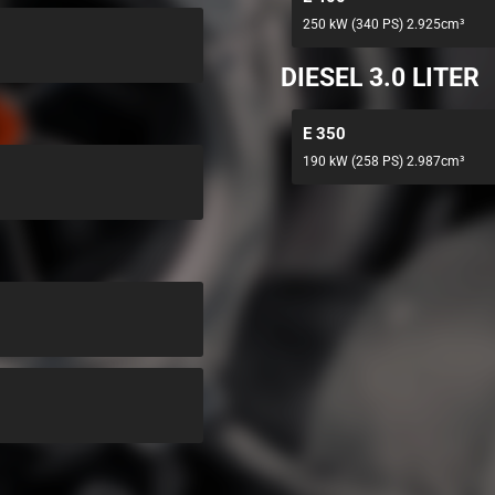
250 kW (340 PS) 2.925cm³
DIESEL 3.0 LITER
E 350
190 kW (258 PS) 2.987cm³