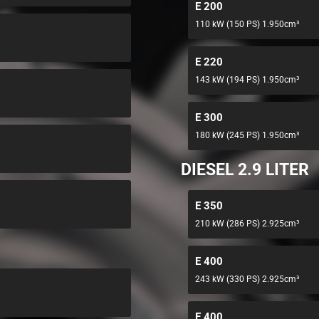
E 200
110 kW (150 PS) 1.950cm³
E 220
143 kW (194 PS) 1.950cm³
E 300
180 kW (245 PS) 1.950cm³
DIESEL 2.9 LITER
E 350
210 kW (286 PS) 2.925cm³
E 400
243 kW (330 PS) 2.925cm³
E 400