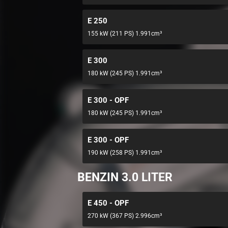
E 250
155 kW (211 PS) 1.991cm³
E 300
180 kW (245 PS) 1.991cm³
E 300 - OPF
180 kW (245 PS) 1.991cm³
E 300 - OPF
190 kW (258 PS) 1.991cm³
BENZIN 3.0 LITER
E 450 - OPF
270 kW (367 PS) 2.996cm³