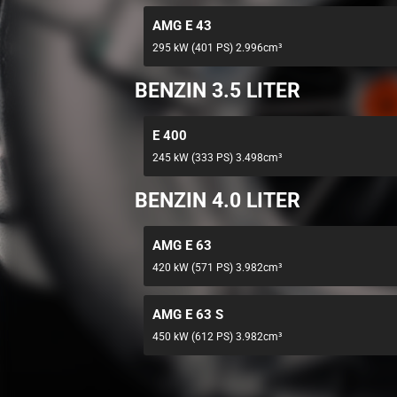
AMG E 43
295 kW (401 PS) 2.996cm³
BENZIN 3.5 LITER
E 400
245 kW (333 PS) 3.498cm³
BENZIN 4.0 LITER
AMG E 63
420 kW (571 PS) 3.982cm³
AMG E 63 S
450 kW (612 PS) 3.982cm³