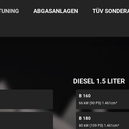
TUNING
ABGASANLAGEN
TÜV SONDE
DIESEL 1.5 LITER
B 160
66 kW (90 PS) 1.461cm³
B 180
80 kW (109 PS) 1.461cm³