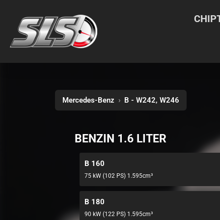
CHIP
Mercedes-Benz
›
B - W242, W246
BENZIN 1.6 LITER
B 160
75 kW (102 PS) 1.595cm³
B 180
90 kW (122 PS) 1.595cm³