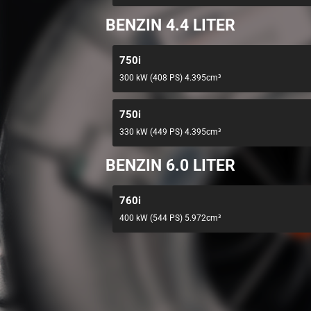
BENZIN 4.4 LITER
750i
300 kW (408 PS) 4.395cm³
750i
330 kW (449 PS) 4.395cm³
BENZIN 6.0 LITER
760i
400 kW (544 PS) 5.972cm³