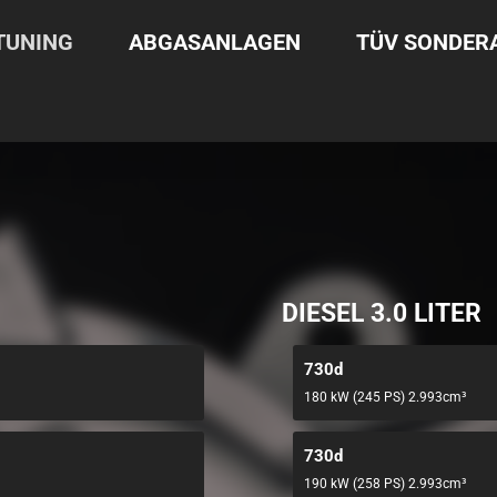
TUNING
ABGASANLAGEN
TÜV SONDE
DIESEL 3.0 LITER
730d
180 kW (245 PS) 2.993cm³
730d
190 kW (258 PS) 2.993cm³