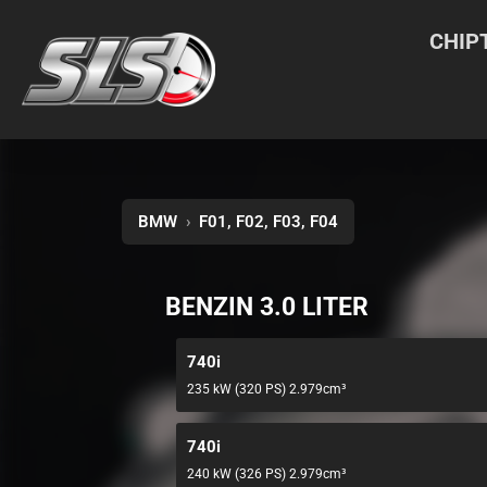
CHIP
BMW
›
F01, F02, F03, F04
BENZIN 3.0 LITER
740i
235 kW (320 PS) 2.979cm³
740i
240 kW (326 PS) 2.979cm³