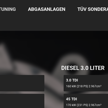
TUNING
ABGASANLAGEN
TÜV SONDE
DIESEL 3.0 LITER
3.0 TDI
160 kW (218 PS) 2.967cm³
45 TDI
170 kW (231 PS) 2.967cm³