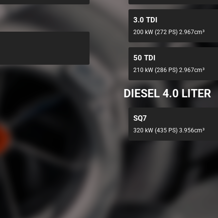
3.0 TDI
200 kW (272 PS) 2.967cm³
50 TDI
210 kW (286 PS) 2.967cm³
DIESEL 4.0 LITER
SQ7
320 kW (435 PS) 3.956cm³