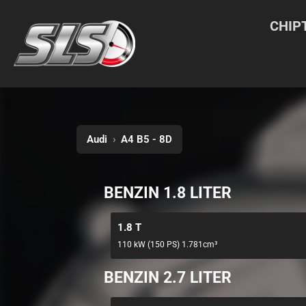
CHIP
Audi
›
A4 B5 - 8D
BENZIN 1.8 LITER
1.8 T
110 kW (150 PS) 1.781cm³
BENZIN 2.7 LITER