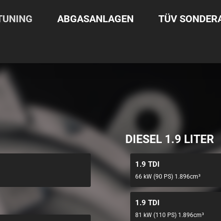
TUNING
ABGASANLAGEN
TÜV SONDE
DIESEL 1.9 LITER
1.9 TDI
66 kW (90 PS) 1.896cm³
1.9 TDI
81 kW (110 PS) 1.896cm³