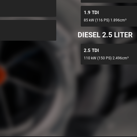
1.9 TDI
85 kW (116 PS) 1.896cm³
DIESEL 2.5 LITER
2.5 TDI
110 kW (150 PS) 2.496cm³